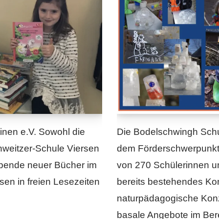
inen e.V. Sowohl die
Die Bodelschwingh Schul
hweitzer-Schule Viersen
dem Förderschwerpunkt „
 Spende neuer Bücher im
von 270 Schülerinnen u
n in freien Lesezeiten
bereits bestehendes Ko
naturpädagogische Konze
basale Angebote im Be